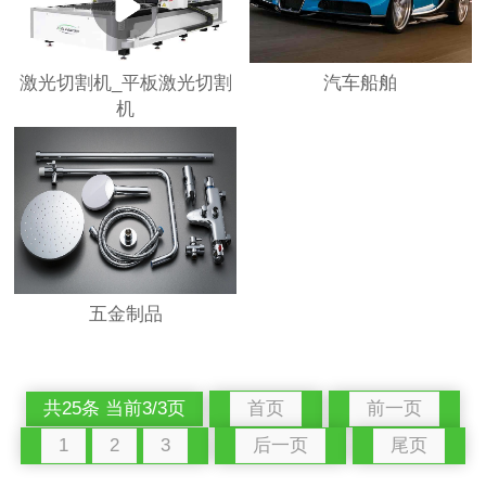
激光切割机_平板激光切割
汽车船舶
机
五金制品
共25条 当前3/3页
首页
前一页
1
2
3
后一页
尾页